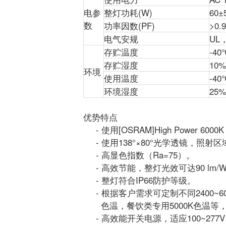
电参
整灯功耗(W)
60±
数
功率因数(PF)
>0.
电气安规
UL
存贮温度
-40
存贮湿度
10%
环境
使用温度
-40
环境湿度
25%
优势特点
- 使用[OSRAM]High Power 60
- 使用138°×80°光学透镜，照射
- 高显色指数（Ra=75）。
- 高效节能，整灯光效可达90 lm/
- 整灯符合IP66防护等级。
- 根据客户需求可定制不同2400~6
色温，餐饮类专用5000K色温等
- 高效能开关电源，适应100~277V，