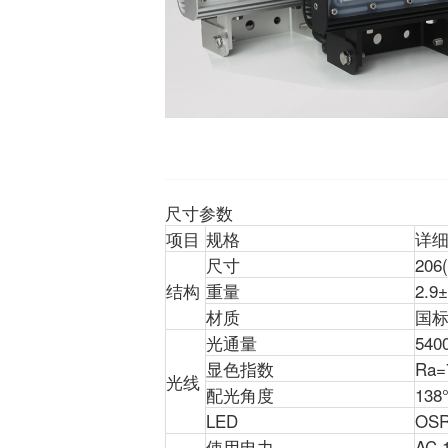
尺寸参数
项目
规格
详
尺寸
206
结构
重量
2.9
材质
国
光通量
540
显色指数
Ra=
光线
配光角度
138
LED
OSR
使用电力
AC 